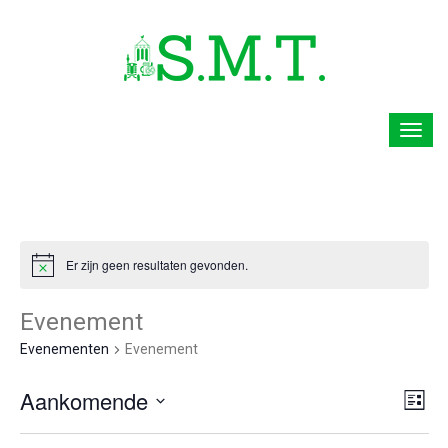
Er zijn geen resultaten gevonden.
Evenement
Evenementen
Evenement
Aankomende
Ev
We
Lijst
Selecteer
we