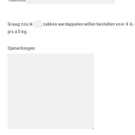
Telefoon:
Graag zou ik
zakken aardappelen willen bestellen voor € 4,-
p/s á 5 kg.
Opmerkingen: